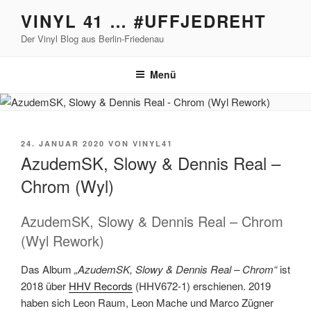
Zum
VINYL 41 … #UFFJEDREHT
Inhalt
Der Vinyl Blog aus Berlin-Friedenau
springen
Menü
VERÖFFENTLICHT
24. JANUAR 2020
VON
VINYL41
AM
AzudemSK, Slowy & Dennis Real –
Chrom (Wyl)
AzudemSK, Slowy & Dennis Real – Chrom
(Wyl Rework)
Das Album
„AzudemSK, Slowy & Dennis Real – Chrom“
ist
2018 über
HHV Records
(HHV672-1) erschienen. 2019
haben sich Leon Raum, Leon Mache und Marco Zügner