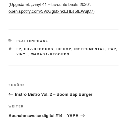
(Upgedatet: „vinyl 41 – favourite beats 2020“:
open.spotify.com/3VoGg6fxnkEHLs5fEWujC7
)
KATEGORIEN
PLATTENREGAL
SCHLAGWÖRTER
EP
,
HHV-RECORDS
,
HIPHOP
,
INSTRUMENTAL
,
RAP
,
VINYL
,
WADADA-RECORDS
Beitragsnavigation
Vorheriger
ZURÜCK
Beitrag
Instro Bistro Vol. 2 – Boom Bap Burger
Nächster
WEITER
Beitrag
Ausnahmsweise digital #14 – YAPE