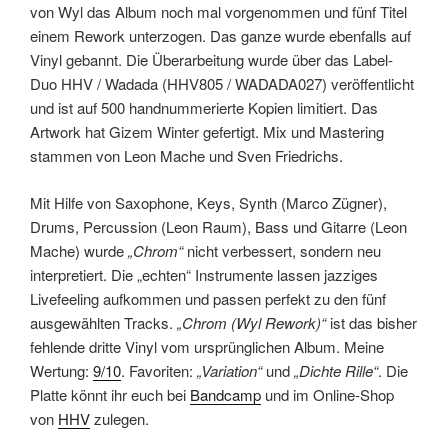
von Wyl das Album noch mal vorgenommen und fünf Titel
einem Rework unterzogen. Das ganze wurde ebenfalls auf
Vinyl gebannt. Die Überarbeitung wurde über das Label-
Duo HHV / Wadada (HHV805 / WADADA027) veröffentlicht
und ist auf 500 handnummerierte Kopien limitiert. Das
Artwork hat Gizem Winter gefertigt. Mix und Mastering
stammen von Leon Mache und Sven Friedrichs.
Mit Hilfe von Saxophone, Keys, Synth (Marco Zügner),
Drums, Percussion (Leon Raum), Bass und Gitarre (Leon
Mache) wurde
„Chrom“
nicht verbessert, sondern neu
interpretiert. Die „echten“ Instrumente lassen jazziges
Livefeeling aufkommen und passen perfekt zu den fünf
ausgewählten Tracks.
„Chrom (Wyl Rework)“
ist das bisher
fehlende dritte Vinyl vom ursprünglichen Album. Meine
Wertung:
9/10
. Favoriten:
„Variation“
und
„Dichte Rille“
. Die
Platte könnt ihr euch bei
Bandcamp
und im Online-Shop
von
HHV
zulegen.