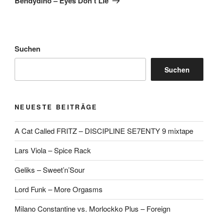
Bendydino – Eyes Don’t Lie
Suchen
Suchen
NEUESTE BEITRÄGE
A Cat Called FRITZ – DISCIPLINE SE7ENTY 9 mixtape
Lars Viola – Spice Rack
Geliks – Sweet’n’Sour
Lord Funk – More Orgasms
Milano Constantine vs. Morlockko Plus – Foreign