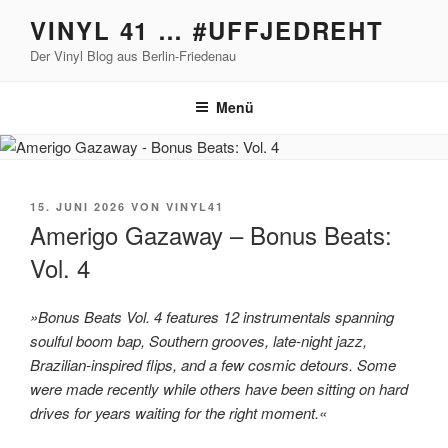
Zum
VINYL 41 … #UFFJEDREHT
Inhalt
Der Vinyl Blog aus Berlin-Friedenau
springen
Menü
VERÖFFENTLICHT
15. JUNI 2026
VON
VINYL41
AM
Amerigo Gazaway – Bonus Beats:
Vol. 4
»Bonus Beats Vol. 4 features 12 instrumentals spanning
soulful boom bap, Southern grooves, late-night jazz,
Brazilian-inspired flips, and a few cosmic detours. Some
were made recently while others have been sitting on hard
drives for years waiting for the right moment.«