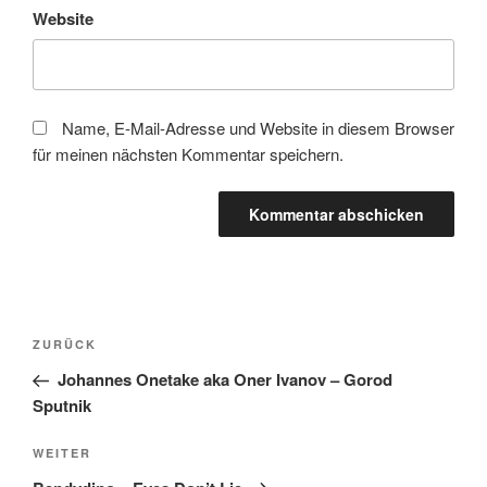
Website
Name, E-Mail-Adresse und Website in diesem Browser
für meinen nächsten Kommentar speichern.
Beitragsnavigation
Vorheriger
ZURÜCK
Beitrag
Johannes Onetake aka Oner Ivanov – Gorod
Sputnik
Nächster
WEITER
Beitrag