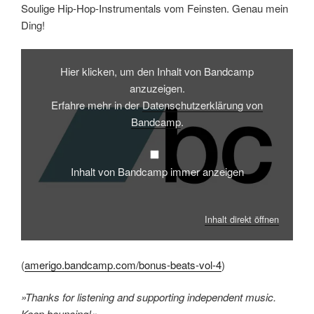
Soulige Hip-Hop-Instrumentals vom Feinsten. Genau mein
Ding!
Inhalt
von
Hier klicken, um den Inhalt von Bandcamp
Bandcamp
anzeigen
anzuzeigen.
Erfahre mehr in der
Datenschutzerklärung von
Bandcamp
.
Inhalt von Bandcamp immer anzeigen
Inhalt direkt öffnen
(
amerigo.bandcamp.com/bonus-beats-vol-4
)
»Thanks for listening and supporting independent music.
Keep bouncing!«