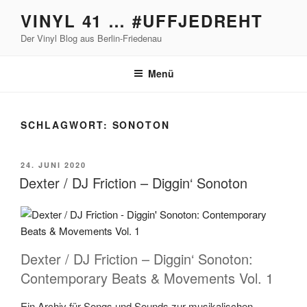
Zum
VINYL 41 … #UFFJEDREHT
Inhalt
Der Vinyl Blog aus Berlin-Friedenau
springen
Menü
SCHLAGWORT:
SONOTON
VERÖFFENTLICHT
24. JUNI 2020
AM
Dexter / DJ Friction – Diggin‘ Sonoton
Dexter / DJ Friction – Diggin‘ Sonoton:
Contemporary Beats & Movements Vol. 1
Ein Archiv für Songs und Sounds zur musikalischen