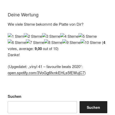
Deine Wertung
Wie viele Sterne bekommt die Platte von Dir?
(
4
votes, average:
9,00
out of 10)
Danke!
(Upgedatet: „vinyl 41 – favourite beats 2020“:
open.spotify.com/3VoGg6fxnkEHLs5fEWujC7
)
Suchen
Suchen