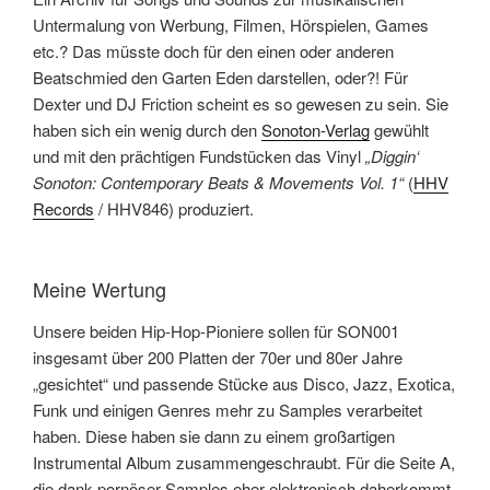
Untermalung von Werbung, Filmen, Hörspielen, Games
etc.? Das müsste doch für den einen oder anderen
Beatschmied den Garten Eden darstellen, oder?! Für
Dexter und DJ Friction scheint es so gewesen zu sein. Sie
haben sich ein wenig durch den
Sonoton-Verlag
gewühlt
und mit den prächtigen Fundstücken das Vinyl
„Diggin‘
Sonoton: Contemporary Beats & Movements Vol. 1“
(
HHV
Records
/ HHV846) produziert.
Meine Wertung
Unsere beiden Hip-Hop-Pioniere sollen für SON001
insgesamt über 200 Platten der 70er und 80er Jahre
„gesichtet“ und passende Stücke aus Disco, Jazz, Exotica,
Funk und einigen Genres mehr zu Samples verarbeitet
haben. Diese haben sie dann zu einem großartigen
Instrumental Album zusammengeschraubt. Für die Seite A,
die dank pornöser Samples eher elektronisch daherkommt,