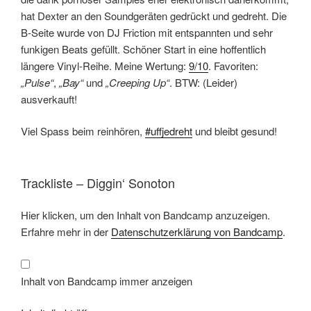
hat Dexter an den Soundgeräten gedrückt und gedreht. Die
B-Seite wurde von DJ Friction mit entspannten und sehr
funkigen Beats gefüllt. Schöner Start in eine hoffentlich
längere Vinyl-Reihe. Meine Wertung:
9/10
. Favoriten:
„Pulse“
,
„Bay“
und
„Creeping Up“
. BTW: (Leider)
ausverkauft!
Viel Spass beim reinhören,
#uffjedreht
und bleibt gesund!
Trackliste – Diggin‘ Sonoton
Inhalt
Hier klicken, um den Inhalt von Bandcamp anzuzeigen.
von
Bandcamp
Erfahre mehr in der
Datenschutzerklärung von Bandcamp
.
anzeigen
Inhalt von Bandcamp immer anzeigen