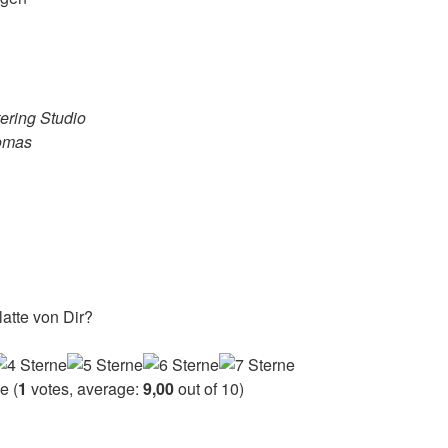
ering Studio
homas
atte von Dir?
(
1
votes, average:
9,00
out of 10)