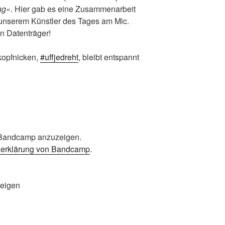
ng«
. Hier gab es eine Zusammenarbeit
unserem Künstler des Tages am Mic.
n Datenträger!
kopfnicken,
#uffjedreht
, bleibt entspannt
S
n Bandcamp anzuzeigen.
zerklärung von Bandcamp
.
zeigen