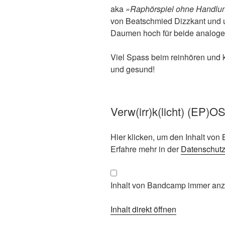
aka
»Raphörspiel ohne Handlu
von Beatschmied Dizzkant und 
Daumen hoch für beide analoge
Viel Spass beim reinhören und 
und gesund!
Verw​(​irr​)​k​(​licht) (EP​)​O
Inhalt
Hier klicken, um den Inhalt vo
von
Erfahre mehr in der
Datenschut
Bandcamp
anzeigen
Inhalt von Bandcamp immer an
Inhalt direkt öffnen