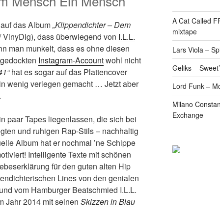
Dem Mensch Ein Mensch
A Cat Called 
z auf das Album
„Klippendichter – Dem
mixtape
/ VinyDig), dass überwiegend von
I.L.L.
nn man munkelt, dass es ohne diesen
Lars Viola – S
angedockten
Instagram-Account
wohl nicht
Geliks – Sweet
41“
hat es sogar auf das Plattencover
ein wenig verlegen gemacht … Jetzt aber
Lord Funk – M
.
Milano Constan
Exchange
n paar Tapes liegenlassen, die sich bei
gten und ruhigen Rap-Stils – nachhaltig
uelle Album hat er nochmal ’ne Schippe
tiviert! Intelligente Texte mit schönen
ebeserklärung für den guten alten Hip
pendichterischen Lines von den genialen
 und vom Hamburger Beatschmied I.L.L.
im Jahr 2014 mit seinen
Skizzen in Blau