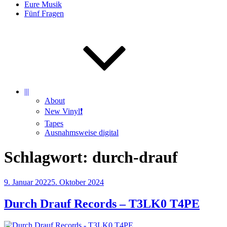
Eure Musik
Fünf Fragen
|||
About
New Vinyl❗️
Tapes
Ausnahmsweise digital
Schlagwort:
durch-drauf
Veröffentlicht
9. Januar 2022
5. Oktober 2024
am
Durch Drauf Records – T3LK0 T4PE