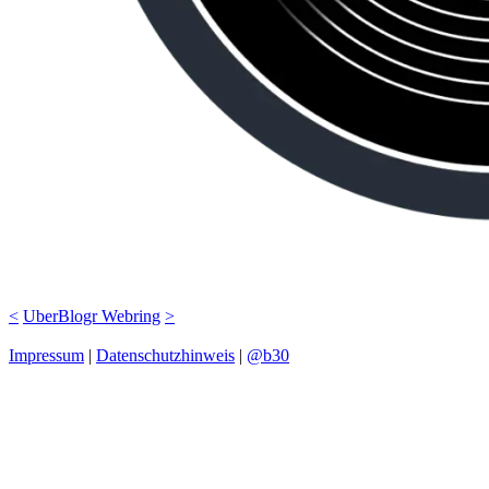
<
UberBlogr Webring
>
Impressum
|
Datenschutzhinweis
|
@b30