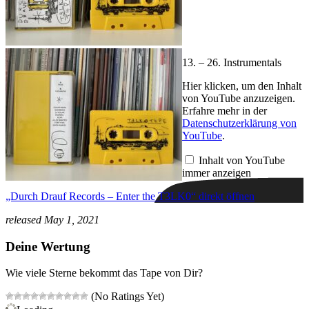
13. – 26. Instrumentals
„Durch
Hier klicken, um den Inhalt
Drauf
von YouTube anzuzeigen.
Records
Erfahre mehr in der
–
Datenschutzerklärung von
Enter
YouTube
.
the
T3LK0“
von
Inhalt von YouTube
YouTube
immer anzeigen
anzeigen
„Durch Drauf Records – Enter the T3LK0“ direkt öffnen
released May 1, 2021
Deine Wertung
Wie viele Sterne bekommt das Tape von Dir?
(No Ratings Yet)