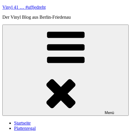
Zum
Vinyl 41 … #uffjedreht
Inhalt
Der Vinyl Blog aus Berlin-Friedenau
springen
Menü
Startseite
Plattenregal