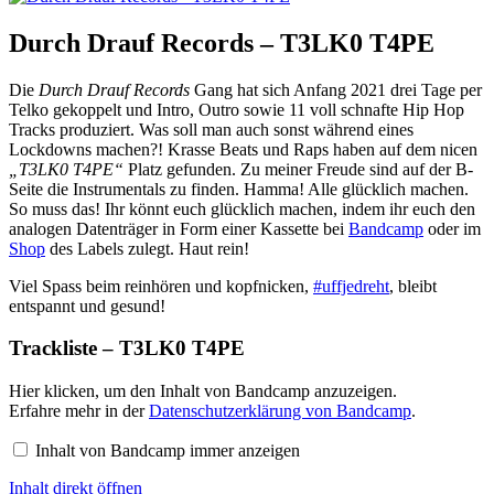
Durch Drauf Records – T3LK0 T4PE
Die
Durch Drauf Records
Gang hat sich Anfang 2021 drei Tage per
Telko gekoppelt und Intro, Outro sowie 11 voll schnafte Hip Hop
Tracks produziert. Was soll man auch sonst während eines
Lockdowns machen?! Krasse Beats und Raps haben auf dem nicen
„T3LK0 T4PE“
Platz gefunden. Zu meiner Freude sind auf der B-
Seite die Instrumentals zu finden. Hamma! Alle glücklich machen.
So muss das! Ihr könnt euch glücklich machen, indem ihr euch den
analogen Datenträger in Form einer Kassette bei
Bandcamp
oder im
Shop
des Labels zulegt. Haut rein!
Viel Spass beim reinhören und kopfnicken,
#uffjedreht
, bleibt
entspannt und gesund!
Trackliste – T3LK0 T4PE
Inhalt
Hier klicken, um den Inhalt von Bandcamp anzuzeigen.
von
Erfahre mehr in der
Datenschutzerklärung von Bandcamp
.
Bandcamp
anzeigen
Inhalt von Bandcamp immer anzeigen
Inhalt direkt öffnen