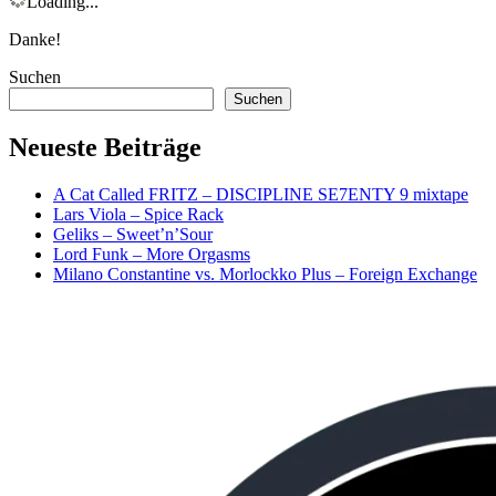
Loading...
Danke!
Suchen
Suchen
Neueste Beiträge
A Cat Called FRITZ – DISCIPLINE SE7ENTY 9 mixtape
Lars Viola – Spice Rack
Geliks – Sweet’n’Sour
Lord Funk – More Orgasms
Milano Constantine vs. Morlockko Plus – Foreign Exchange