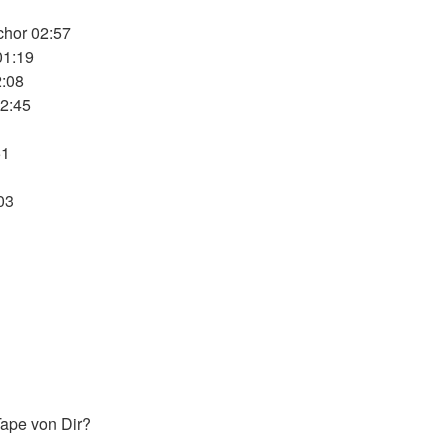
chor 02:57
01:19
2:08
02:45
51
03
ape von Dir?