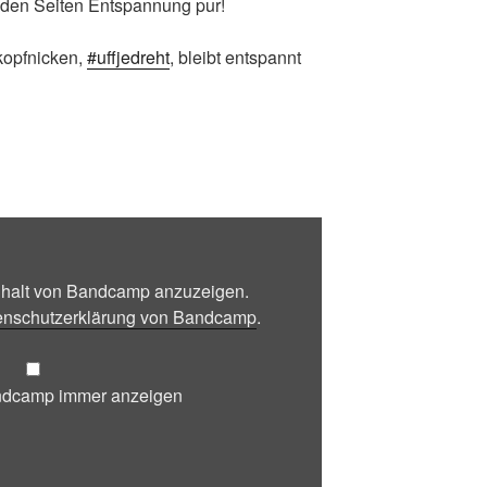
eiden Seiten Entspannung pur!
kopfnicken,
#uffjedreht
, bleibt entspannt
Inhalt von Bandcamp anzuzeigen.
enschutzerklärung von Bandcamp
.
andcamp immer anzeigen