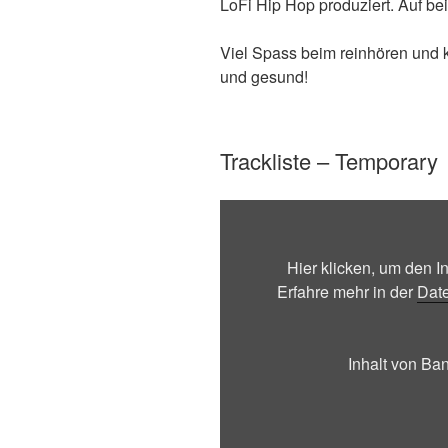
LoFi Hip Hop produziert. Auf b
Viel Spass beim reinhören und 
und gesund!
Trackliste – Temporary
Inhalt
von
Bandcamp
Hier klicken, um den 
anzeigen
Erfahre mehr in der
Dat
Inhalt von B