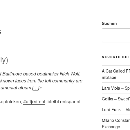
Suchen
s
ly)
NEUESTE BE
A Cat Called 
of Baltimore based beatmaker Nick Wolf.
mixtape
l known faces from the lofi community are
trumental album [
…
]«
Lars Viola – S
Geliks – Sweet
kopfnicken,
#uffjedreht
, bleibt entspannt
Lord Funk – M
Milano Constan
Exchange