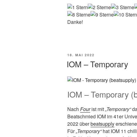
Danke!
VERÖFFENTLICHT
18. MAI 2022
AM
IOM – Temporary
IOM – Temporary (b
Nach
Four
ist mit
„Temporary“
da
Beatschmied IOM im 41er Univer
2022 über
beatsupply
erschiene
Für
„Temporary“
hat IOM 11 chil