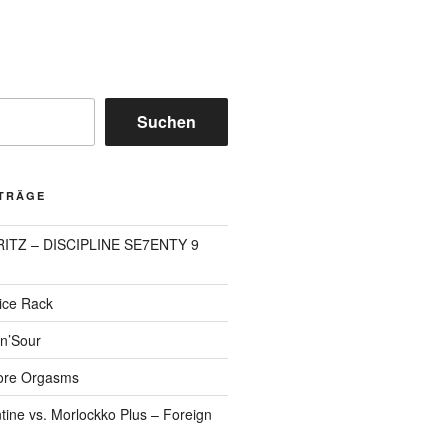
Suchen
ITRÄGE
FRITZ – DISCIPLINE SE7ENTY 9
pice Rack
’n’Sour
ore Orgasms
tine vs. Morlockko Plus – Foreign