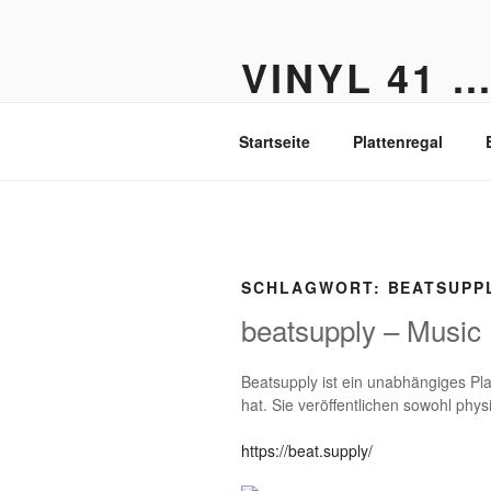
Zum
Inhalt
VINYL 41 
springen
Der Vinyl Blog aus Berlin-Fried
Startseite
Plattenregal
SCHLAGWORT:
BEATSUPP
beatsupply – Music 
Beatsupply ist ein unabhängiges Plat
hat. Sie veröffentlichen sowohl phys
https://beat.supply/