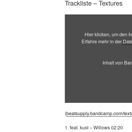
Trackliste – Textures
Inhalt
von
Bandcamp
Hier klicken, um den 
anzeigen
Erfahre mehr in der
Dat
Inhalt von B
(
beatsupply.bandcamp.com/text
1. feat. kust – Willows 02:20