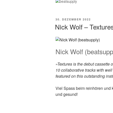
VERÖFFENTLICHT
30. DEZEMBER 2022
AM
Nick Wolf – Texture
Nick Wolf (beatsupp
»Textures is the debut cassette 
10 collaborative tracks with wel
featured on this outstanding ins
Viel Spass beim reinhören und 
und gesund!