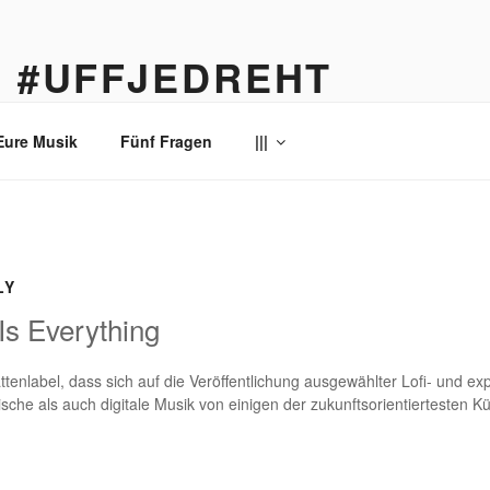
… #UFFJEDREHT
enau
Eure Musik
Fünf Fragen
|||
LY
Is Everything
tenlabel, dass sich auf die Veröffentlichung ausgewählter Lofi- und exp
ische als auch digitale Musik von einigen der zukunftsorientiertesten K