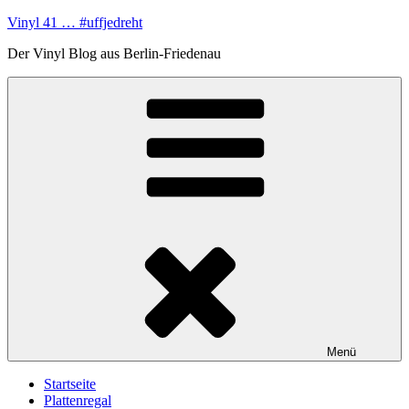
Zum
Vinyl 41 … #uffjedreht
Inhalt
Der Vinyl Blog aus Berlin-Friedenau
springen
Menü
Startseite
Plattenregal