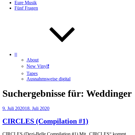
Eure Musik
Fünf Fragen
|||
About
New Vinyl❗️
Tapes
Ausnahmsweise digital
Suchergebnisse für:
Weddinger
Veröffentlicht
9. Juli 2020
18. Juli 2020
am
CIRCLES (Compilation #1)
CIRCLES (Dezi-Belle Compilation #1) Mit „CIRCLES“ kommt