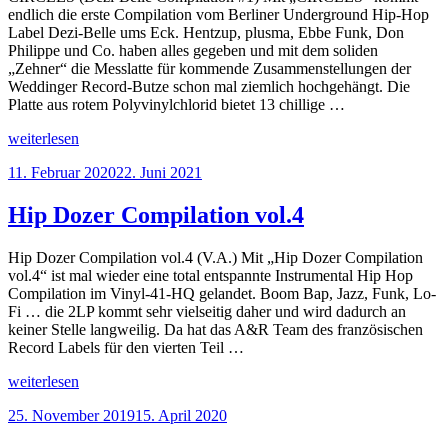
endlich die erste Compilation vom Berliner Underground Hip-Hop
Label Dezi-Belle ums Eck. Hentzup, plusma, Ebbe Funk, Don
Philippe und Co. haben alles gegeben und mit dem soliden
„Zehner“ die Messlatte für kommende Zusammenstellungen der
Weddinger Record-Butze schon mal ziemlich hochgehängt. Die
Platte aus rotem Polyvinylchlorid bietet 13 chillige …
„CIRCLES
weiterlesen
(Compilation
Veröffentlicht
11. Februar 2020
22. Juni 2021
#1)“
am
Hip Dozer Compilation vol.4
Hip Dozer Compilation vol.4 (V.A.) Mit „Hip Dozer Compilation
vol.4“ ist mal wieder eine total entspannte Instrumental Hip Hop
Compilation im Vinyl-41-HQ gelandet. Boom Bap, Jazz, Funk, Lo-
Fi … die 2LP kommt sehr vielseitig daher und wird dadurch an
keiner Stelle langweilig. Da hat das A&R Team des französischen
Record Labels für den vierten Teil …
„Hip
weiterlesen
Dozer
Veröffentlicht
25. November 2019
15. April 2020
Compilation
am
vol.4“