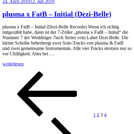
Veröffentlicht
24. April 2019
12. Juli 2019
Loopacca
am
–
Nocturno“
plusma x FatB – Initial (Dezi-Belle)
plusma x FatB – Initial (Dezi-Belle Records) Wenn ich richtig
mitgezählt habe, dann ist der 7-Zöller „plusma x FatB – Initial“ die
Nummer 7 der Weddinger 7inch Series vom Label Dezi-Belle. Die
kleine Scheibe beherbergt zwei Solo-Tracks von plusma & FatB
und zwei gemeinsame Instrumentals. Alle vier Tracks strotzen nur so
vor Chilligkeit. Aber bei …
„plusma
weiterlesen
x
Seitennummerierung
Vorherige
Seite
Seite
Seite
Seite
Nächste
FatB
Seite
Seite
–
der
Initial
Beiträge
(Dezi-
Belle)“
1
2
3
4