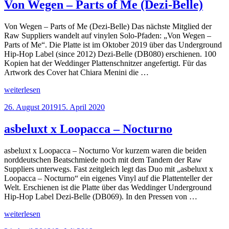
Von Wegen – Parts of Me (Dezi-Belle)
Von Wegen – Parts of Me (Dezi-Belle) Das nächste Mitglied der
Raw Suppliers wandelt auf vinylen Solo-Pfaden: „Von Wegen –
Parts of Me“. Die Platte ist im Oktober 2019 über das Underground
Hip-Hop Label (since 2012) Dezi-Belle (DB080) erschienen. 100
Kopien hat der Weddinger Plattenschnitzer angefertigt. Für das
Artwork des Cover hat Chiara Menini die …
„Von
weiterlesen
Wegen
Veröffentlicht
26. August 2019
15. April 2020
–
am
Parts
of
asbeluxt x Loopacca – Nocturno
Me
(Dezi-
asbeluxt x Loopacca – Nocturno Vor kurzem waren die beiden
Belle)“
norddeutschen Beatschmiede noch mit dem Tandem der Raw
Suppliers unterwegs. Fast zeitgleich legt das Duo mit „asbeluxt x
Loopacca – Nocturno“ ein eigenes Vinyl auf die Plattenteller der
Welt. Erschienen ist die Platte über das Weddinger Underground
Hip-Hop Label Dezi-Belle (DB069). In den Pressen von …
„asbeluxt
weiterlesen
x